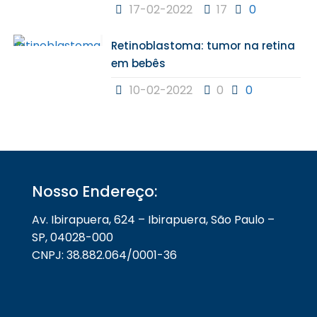
17-02-2022
17
0
Retinoblastoma: tumor na retina
em bebês
10-02-2022
0
0
Nosso Endereço:
Av. Ibirapuera, 624 – Ibirapuera, São Paulo –
SP, 04028-000
CNPJ: 38.882.064/0001-36