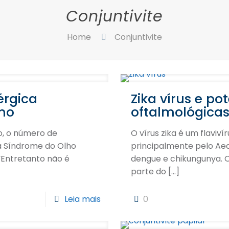
Conjuntivite
Home
Conjuntivite
érgica
Zika vírus e p
no
oftalmológica
o, o número de
O vírus zika é um flaviví
à Síndrome do Olho
principalmente pelo Ae
 “Entretanto não é
dengue e chikungunya. O
parte do
[…]
Leia mais
0