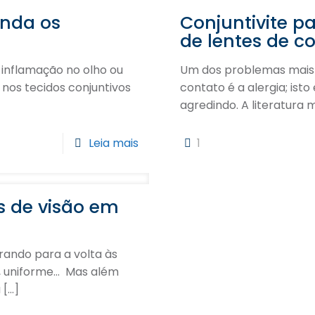
enda os
Conjuntivite p
de lentes de c
inflamação no olho ou
Um dos problemas mais f
nos tecidos conjuntivos
contato é a alergia; isto
agredindo. A literatura
Leia mais
1
s de visão em
rando para a volta às
ar, uniforme… Mas além
a
[…]