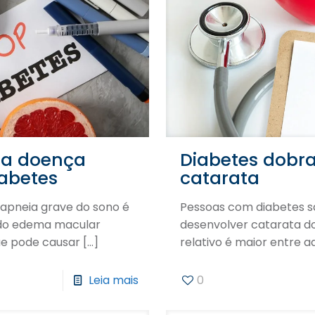
 a doença
Diabetes dobr
abetes
catarata
apneia grave do sono é
Pessoas com diabetes s
 do edema macular
desenvolver catarata do
ue pode causar
[…]
relativo é maior entre 
Leia mais
0