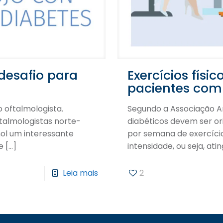
desafio para
Exercícios fís
pacientes com 
 oftalmologista.
Segundo a Associação A
talmologistas norte-
diabéticos devem ser or
ol um interessante
por semana de exercíci
e
[…]
intensidade, ou seja, ati
Leia mais
2