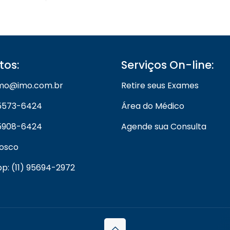
tos:
Serviços On-line:
 imo@imo.com.br
Retire seus Exames
) 5573-6424
Área do Médico
) 5908-6424
Agende sua Consulta
nosco
: (11) 95694-2972