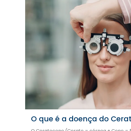
O que é a doença do Cera
O Ceratocone (Cerato = córnea + Cone = 