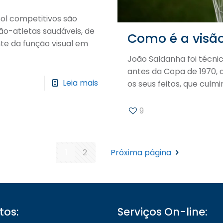
bol competitivos são
o-atletas saudáveis, de
Como é a visão
te da função visual em
João Saldanha foi técnic
antes da Copa de 1970, q
Leia mais
os seus feitos, que cul
9
1
2
Próxima página
tos:
Serviços On-line: