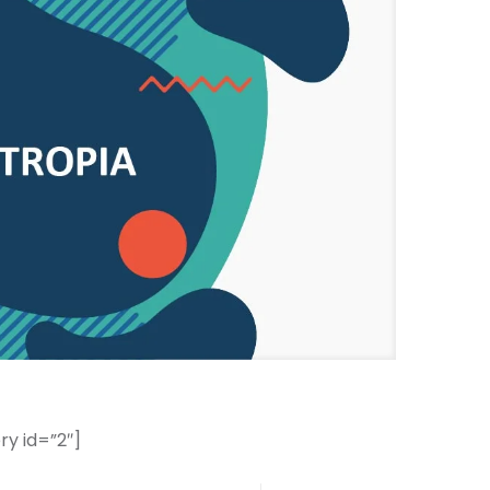
ry id=”2″]