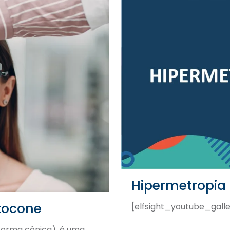
Hipermetropia
tocone
[elfsight_youtube_galle
forma cônica), é uma