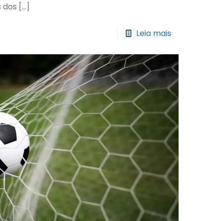
 dos
[…]
Leia mais