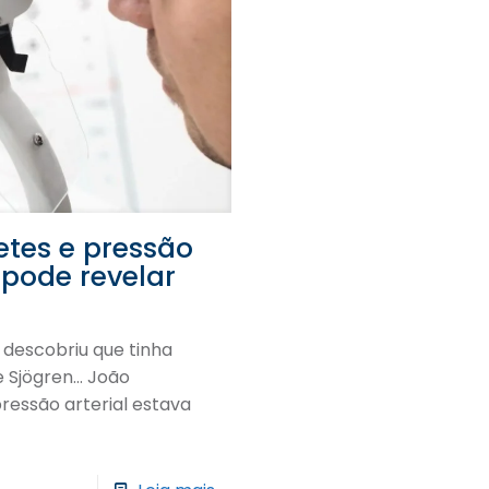
etes e pressão
 pode revelar
 descobriu que tinha
 Sjögren… João
ressão arterial estava