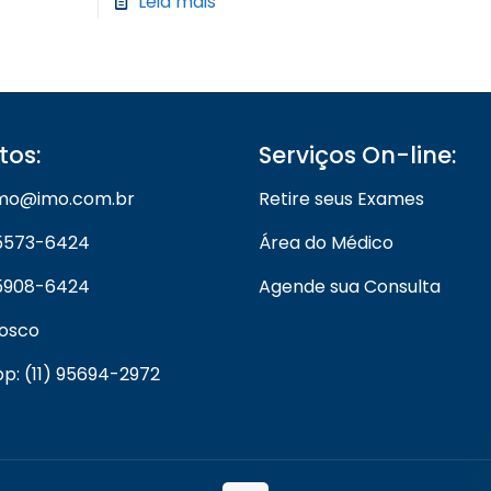
Leia mais
tos:
Serviços On-line:
 imo@imo.com.br
Retire seus Exames
) 5573-6424
Área do Médico
) 5908-6424
Agende sua Consulta
nosco
: (11) 95694-2972