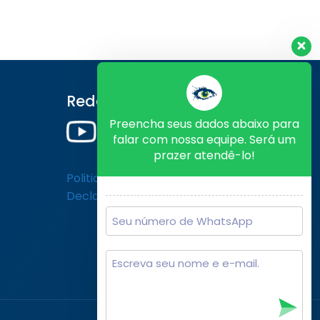
Redes Sociais
Preencha seus dados abaixo para
falar com nossa equipe. Será um
prazer atendê-lo!
Politica de Privacidade
Declaração de Cookies