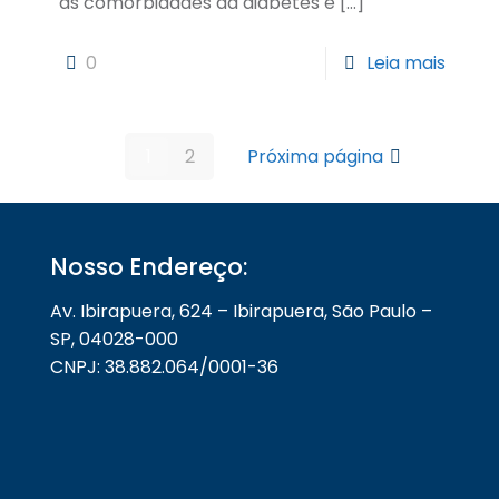
as comorbidades da diabetes e
[…]
0
Leia mais
1
2
Próxima página
Nosso Endereço:
Av. Ibirapuera, 624 – Ibirapuera, São Paulo –
SP, 04028-000
CNPJ: 38.882.064/0001-36