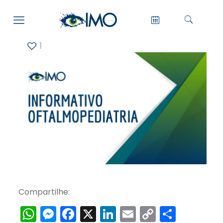
1
Compartilhe:
WhatsApp
Messenger
Facebook
X
LinkedIn
Email
Copy
Share