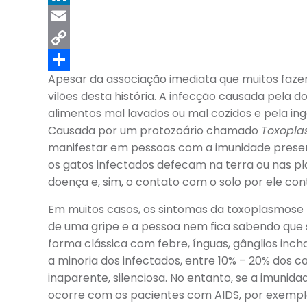
LinkedIn
Email
Copy
Apesar da associação imediata que muitos fazem
Link
Share
vilões desta história. A infecção causada pela
alimentos mal lavados ou mal cozidos e pela ing
Causada por um protozoário chamado
Toxopla
manifestar em pessoas com a imunidade preser
os gatos infectados defecam na terra ou nas p
doença e, sim, o contato com o solo por ele co
Em muitos casos, os sintomas da toxoplasmose
de uma gripe e a pessoa nem fica sabendo que 
forma clássica com febre, ínguas, gânglios in
a minoria dos infectados, entre 10% – 20% dos c
inaparente, silenciosa. No entanto, se a imun
ocorre com os pacientes com AIDS, por exemp