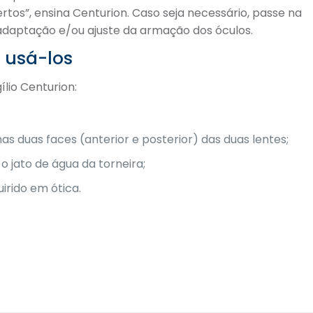
os”, ensina Centurion. Caso seja necessário, passe na
a adaptação e/ou ajuste da armação dos óculos.
e usá-los
ílio Centurion:
s duas faces (anterior e posterior) das duas lentes;
 jato de água da torneira;
irido em ótica.
re