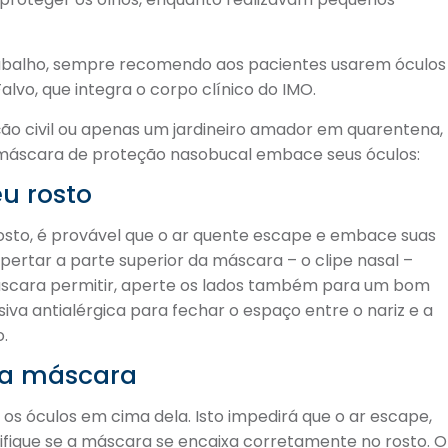
rabalho, sempre recomendo aos pacientes usarem óculos
Falvo, que integra o corpo clínico do IMO.
ção civil ou apenas um jardineiro amador em quarentena,
a máscara de proteção nasobucal embace seus óculos:
u rosto
osto, é provável que o ar quente escape e embace suas
apertar a parte superior da máscara – o clipe nasal –
 máscara permitir, aperte os lados também para um bom
siva antialérgica para fechar o espaço entre o nariz e a
o.
e a máscara
os óculos em cima dela. Isto impedirá que o ar escape,
rifique se a máscara se encaixa corretamente no rosto. O