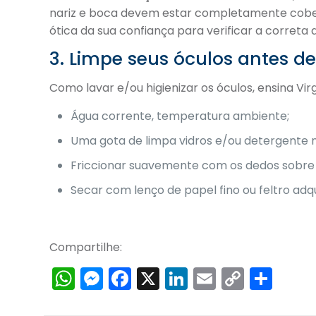
nariz e boca devem estar completamente cobert
ótica da sua confiança para verificar a corret
3. Limpe seus óculos antes d
Como lavar e/ou higienizar os óculos, ensina Virg
Água corrente, temperatura ambiente;
Uma gota de limpa vidros e/ou detergente na
Friccionar suavemente com os dedos sobre o
Secar com lenço de papel fino ou feltro adqu
Compartilhe:
WhatsApp
Messenger
Facebook
X
LinkedIn
Email
Copy
Sha
Link