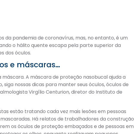
re
os da pandemia de coronavírus, mas, no entanto, é um
ndo o hálito quente escapa pela parte superior da
es dos óculos.
los e máscaras…
 sua máscara. A máscara de proteção nasobucal ajuda a
, siga nossas dicas para manter seus óculos, óculos de
almologista Virgílio Centurion, diretor do Instituto de
gistas estão tratando cada vez mais lesões em pessoas
mascaradas. Há relatos de trabalhadores da construçã
overem os óculos de proteção embaçados e de pessoas em
proteger os olhos, enquanto realizavam pequenos