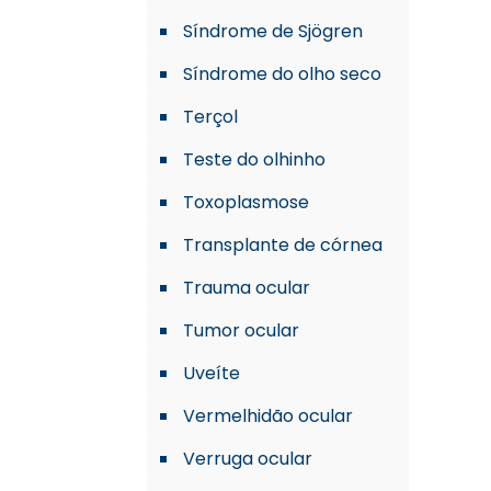
Síndrome de Sjögren
Síndrome do olho seco
Terçol
Teste do olhinho
Toxoplasmose
Transplante de córnea
Trauma ocular
Tumor ocular
Uveíte
Vermelhidão ocular
Verruga ocular