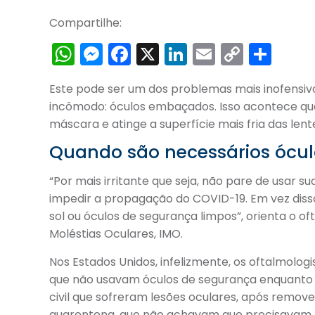
Compartilhe:
WhatsApp
Messenger
Facebook
X
LinkedIn
Email
Copy
Sha
Link
Este pode ser um dos problemas mais inofensiv
incômodo: óculos embaçados. Isso acontece qua
máscara e atinge a superfície mais fria das lent
Quando são necessários ócu
“Por mais irritante que seja, não pare de usar
impedir a propagação do COVID-19. Em vez disso
sol ou óculos de segurança limpos”, orienta o oft
Moléstias Oculares, IMO.
Nos Estados Unidos, infelizmente, os oftalmolo
que não usavam óculos de segurança enquanto 
civil que sofreram lesões oculares, após rem
quarentena, que não achavam que precisavam 