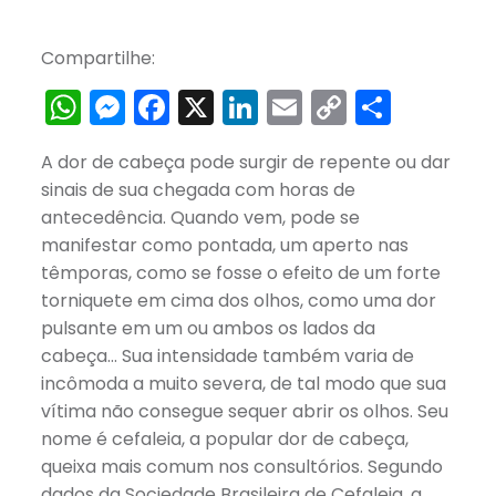
Compartilhe:
WhatsApp
Messenger
Facebook
X
LinkedIn
Email
Copy
Share
Link
A dor de cabeça pode surgir de repente ou dar
sinais de sua chegada com horas de
antecedência. Quando vem, pode se
manifestar como pontada, um aperto nas
têmporas, como se fosse o efeito de um forte
torniquete em cima dos olhos, como uma dor
pulsante em um ou ambos os lados da
cabeça… Sua intensidade também varia de
incômoda a muito severa, de tal modo que sua
vítima não consegue sequer abrir os olhos. Seu
nome é cefaleia, a popular dor de cabeça,
queixa mais comum nos consultórios. Segundo
dados da Sociedade Brasileira de Cefaleia, a