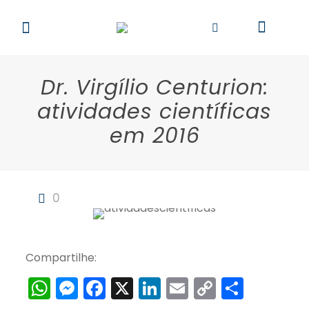
Dr. Virgílio Centurion:
atividades científicas
em 2016
0
Compartilhe:
WhatsApp
Messenger
Facebook
X
LinkedIn
Email
Copy
Share