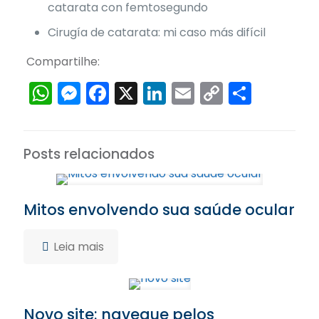
catarata con femtosegundo
Cirugía de catarata: mi caso más difícil
Compartilhe:
WhatsApp
Messenger
Facebook
X
LinkedIn
Email
Copy
Share
Link
Posts relacionados
Mitos envolvendo sua saúde ocular
Leia mais
Novo site: navegue pelos