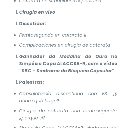
Catarata en situaciones especiales
Cirugía en vivo
Discutidor:
Femtosegundo en catarata II
Complicaciones en cirugía de catarata
Ganhador da
Medalha de Ouro
no
Simpósio Copa ALACCSA-R, com o vídeo
“
SBC – Síndrome do Bloqueio Capsular
”.
Palestras:
Capsulotomía discontinua con FS: ¿y
ahora qué hago?
Cirugía de catarata con femtosegundo:
¿porque sí?
Simposio Copa ALACCSA-R: síndrome del