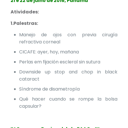
21 e 22 de julho de 2016, Panamá
Atividades:
1.Palestras:
Manejo de ojos con previa cirugía
refractiva corneal
CICAFE: ayer, hoy, mañana
Perlas em fijación escleral sin sutura
Downside up stop and chop in black
cataract
Síndrome de disametropía
Qué hacer cuando se rompe la bolsa
capsular?