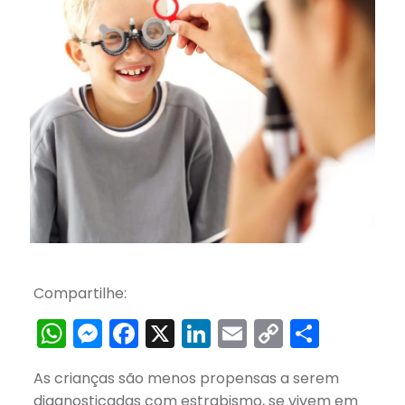
Compartilhe:
WhatsApp
Messenger
Facebook
X
LinkedIn
Email
Copy
Share
Link
As crianças são menos propensas a serem
diagnosticadas com estrabismo, se vivem em