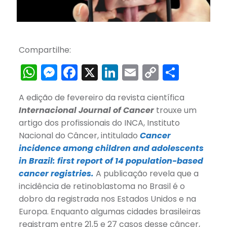
Compartilhe:
WhatsApp
Messenger
Facebook
X
LinkedIn
Email
Copy
Share
Link
A edição de fevereiro da revista científica
Internacional Journal of Cancer
trouxe um
artigo dos profissionais do INCA, Instituto
Nacional do Câncer, intitulado
Cancer
incidence among children and adolescents
in Brazil: first report of 14 population-based
cancer registries.
A publicação revela que a
incidência de retinoblastoma no Brasil é o
dobro da registrada nos Estados Unidos e na
Europa. Enquanto algumas cidades brasileiras
registram entre 21,5 e 27 casos desse câncer,