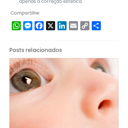
apenas a correção estética.
Compartilhe:
WhatsApp
Messenger
Facebook
X
LinkedIn
Email
Copy
Share
Link
Posts relacionados