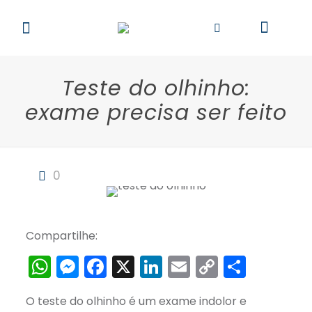
Teste do olhinho:
exame precisa ser feito
0
Compartilhe:
WhatsApp
Messenger
Facebook
X
LinkedIn
Email
Copy
Share
Link
O teste do olhinho é um exame indolor e