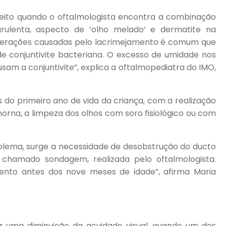
feito quando o oftalmologista encontra a combinação
ulenta, aspecto de ‘olho melado’ e dermatite na
 alterações causadas pelo lacrimejamento é comum que
e conjuntivite bacteriana. O excesso de umidade nos
am a conjuntivite”, explica a oftalmopediatra do IMO,
do primeiro ano de vida da criança, com a realização
na, a limpeza dos olhos com soro fisiológico ou com
lema, surge a necessidade de desobstrução do ducto
 chamado sondagem, realizada pelo oftalmologista.
ento antes dos nove meses de idade”, afirma Maria
r uma diminuição da acuidade visual, quando um dos