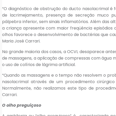
“O diagnóstico de obstrução do ducto nasolacrimal é 
de lacrimejamento, presença de secreção muco pur
pálpebra inferior, sem sinais inflamatórios. Além das
a criança apresente com maior freqüência episódios d
olhos favorece o desenvolvimento de bactérias que caus
Maria José Carrari.
Na grande maioria dos casos, a OCVL desaparece antes 
de massagens, a aplicação de compressas com água mor
o uso de colírios de lágrima artificial.
“Quando as massagens e o tempo não resolvem o prob
nasolacrimal através de um procedimento cirúrgico
Normalmente, não realizamos este tipo de procedim
Carrari.
O olho preguiçoso
A ambliopia ou “olho preguiçoso” é caracterizada po