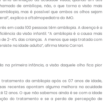
chamado de amblíope, não, o que torna a visão mais
ambliopia, mas é possível que ambos os olhos sejam
ral”, explica a oftalmopediatra do IMO.
rês em cada 100 pessoas têm ambliopia. A doença é a
iciência da visão infantil. “A ambliopia é a causa mais
ca de 2-4% das crianças. A menos que seja tratada com
siste na idade adulta”, afirma Maria Carrari.
 na primeira infância, a visão daquele olho fica pior
o tratamento da ambliopia após os 07 anos de idade,
quisas recentes apontam alguma melhora na acuidade
até 12 anos. O que não sabemos ainda é se com a idade
rupção do tratamento e se a perda de percepção de