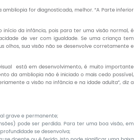
mbliopia for diagnosticada, melhor. “A Parte inferior
nício da infância, pois para ter uma visão normal, é
cidade de ver com igualdade. Se uma criança tem
s olhos, sua visão não se desenvolve corretamente e
visual está em desenvolvimento, é muito importante
to da ambliopia não é iniciado o mais cedo possível,
amente a visão na infância e na idade adulta”, diz a
ual grave e permanente;
sões) pode ser perdida. Para ter uma boa visão, em
 profundidade se desenvolva;
-se doente ou é ferido, isto pode significar uma baixa