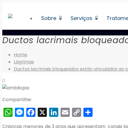
Sobre
Serviços
Tratam
Ductos lacrimais bloquead
Home
Lágrimas
Ductos lacrimais bloqueados estão vinculados ao 
0
Compartilhe:
WhatsApp
Messenger
Facebook
X
LinkedIn
Email
Copy
Share
Link
Crianças menores de 3 anos que apresentam canais la