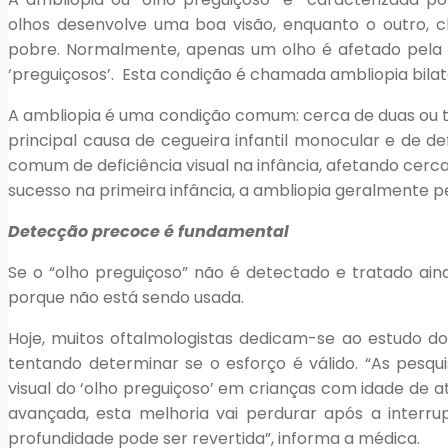
olhos desenvolve uma boa visão, enquanto o outro, 
pobre. Normalmente, apenas um olho é afetado pela 
‘preguiçosos’. Esta condição é chamada ambliopia bilate
A ambliopia é uma condição comum: cerca de duas ou t
principal causa de cegueira infantil monocular e de def
comum de deficiência visual na infância, afetando cer
sucesso na primeira infância, a ambliopia geralmente per
Detecção precoce é fundamental
Se o “olho preguiçoso” não é detectado e tratado ainda
porque não está sendo usada.
Hoje, muitos oftalmologistas dedicam-se ao estudo d
tentando determinar se o esforço é válido. “As pes
visual do ‘olho preguiçoso’ em crianças com idade de 
avançada, esta melhoria vai perdurar após a inter
profundidade pode ser revertida”, informa a médica.