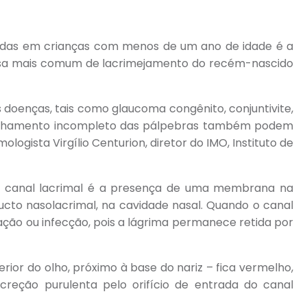
adas em crianças com menos de um ano de idade é a
ausa mais comum de lacrimejamento do recém-nascido
s doenças, tais como glaucoma congênito, conjuntivite,
e fechamento incompleto das pálpebras também podem
logista Virgílio Centurion, diretor do IMO, Instituto de
do canal lacrimal é a presença de uma membrana na
ducto nasolacrimal, na cavidade nasal. Quando o canal
ação ou infecção, pois a lágrima permanece retida por
erior do olho, próximo à base do nariz – fica vermelho,
creção purulenta pelo orifício de entrada do canal