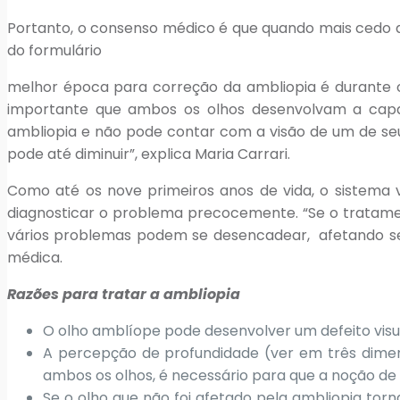
Portanto, o consenso médico é que quando mais cedo a a
do formulário
melhor época para correção da ambliopia é durante o i
importante que ambos os olhos desenvolvam a capa
ambliopia e não pode contar com a visão de um de seu
pode até diminuir”, explica Maria Carrari.
Como até os nove primeiros anos de vida, o sistema 
diagnosticar o problema precocemente. “Se o tratamen
vários problemas podem se desencadear, afetando seri
médica.
Razões para tratar a ambliopia
O olho amblíope pode desenvolver um defeito vis
A percepção de profundidade (ver em três dimen
ambos os olhos, é necessário para que a noção de
Se o olho que não foi afetado pela ambliopia torna