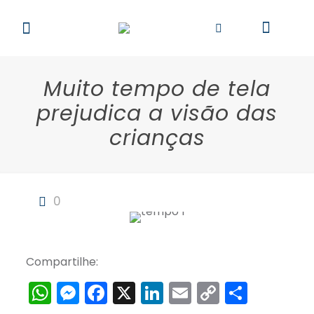
Muito tempo de tela
prejudica a visão das
crianças
0
Compartilhe:
WhatsApp
Messenger
Facebook
X
LinkedIn
Email
Copy
Share