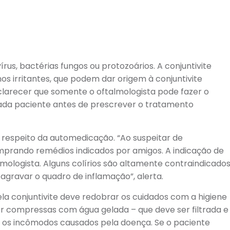
írus, bactérias fungos ou protozoários. A conjuntivite
s irritantes, que podem dar origem à conjuntivite
sclarecer que somente o oftalmologista pode fazer o
 cada paciente antes de prescrever o tratamento
 respeito da automedicação. “Ao suspeitar de
comprando remédios indicados por amigos. A indicação de
mologista. Alguns colírios são altamente contraindicado
gravar o quadro de inflamação”, alerta.
a conjuntivite deve redobrar os cuidados com a higiene
er compressas com água gelada – que deve ser filtrada e
iar os incômodos causados pela doença. Se o paciente