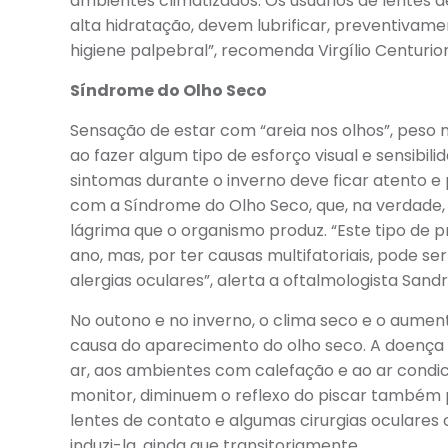
ambientes climatizados. Os usuários de lentes d
alta hidratação, devem lubrificar, preventivam
higiene palpebral”, recomenda Virgílio Centurio
Síndrome do Olho Seco
Sensação de estar com “areia nos olhos”, peso
ao fazer algum tipo de esforço visual e sensib
sintomas durante o inverno deve ficar atento e
com a Síndrome do Olho Seco, que, na verdade, 
lágrima que o organismo produz. “Este tipo de 
ano, mas, por ter causas multifatoriais, pode s
alergias oculares”, alerta a oftalmologista Sand
No outono e no inverno, o clima seco e o aument
causa do aparecimento do olho seco. A doença 
ar, aos ambientes com calefação e ao ar condi
monitor, diminuem o reflexo do piscar também
lentes de contato e algumas cirurgias ocular
induzi-la, ainda que transitoriamente.