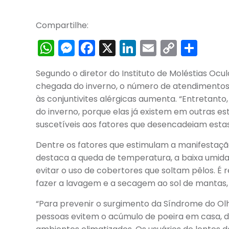
Compartilhe:
WhatsApp
Messenger
Facebook
X
LinkedIn
Email
Copy
Sha
Link
Segundo o diretor do Instituto de Moléstias Ocul
chegada do inverno, o número de atendimentos
às conjuntivites alérgicas aumenta. “Entretanto
do inverno, porque elas já existem em outras es
suscetíveis aos fatores que desencadeiam estas
Dentre os fatores que estimulam a manifestaçã
destaca a queda de temperatura, a baixa umida
evitar o uso de cobertores que soltam pêlos. 
fazer a lavagem e a secagem ao sol de mantas,
“Para prevenir o surgimento da Síndrome do Olho
pessoas evitem o acúmulo de poeira em casa, 