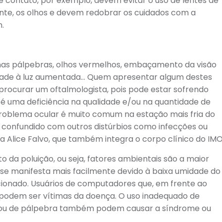
e contato, por exemplo, devem evitar o uso de lentes de
ente, os olhos e devem redobrar os cuidados com a
n.
 nas pálpebras, olhos vermelhos, embaçamento da visão
ilidade à luz aumentada… Quem apresentar algum destes
 procurar um oftalmologista, pois pode estar sofrendo
é uma deficiência na qualidade e/ou na quantidade de
problema ocular é muito comum na estação mais fria do
er confundido com outros distúrbios como infecções ou
ra Alice Falvo, que também integra o corpo clínico do IMO
o da poluição, ou seja, fatores ambientais são a maior
se manifesta mais facilmente devido à baixa umidade do
cionado. Usuários de computadores que, em frente ao
 podem ser vítimas da doença. O uso inadequado de
es ou de pálpebra também podem causar a síndrome ou