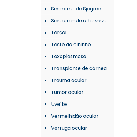
Síndrome de Sjögren
Síndrome do olho seco
Terçol
Teste do olhinho
Toxoplasmose
Transplante de córnea
Trauma ocular
Tumor ocular
s
Uveíte
Vermelhidão ocular
Verruga ocular