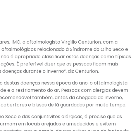
re
ares, IMO, o oftalmologista Virgílio Centurion, com a
 oftalmológicos relacionado à Síndrome do Olho Seco e
, não é apropriado classificar estas doenças como típica
tações. É preferível dizer que as pessoas ficam mais
 doenças durante o inverno”, diz Centurion.
o destas doenças nessa época do ano, o oftalmologista
de e o resfriamento do ar. Pessoas com alergias devem
É recomendável também, antes da chegada do inverno,
 cobertores e blusas de lã guardadas por muito tempo.
 Seco e das conjuntivites alérgicas, é preciso que as
durmam em locais arejados e umedecidos e evitem