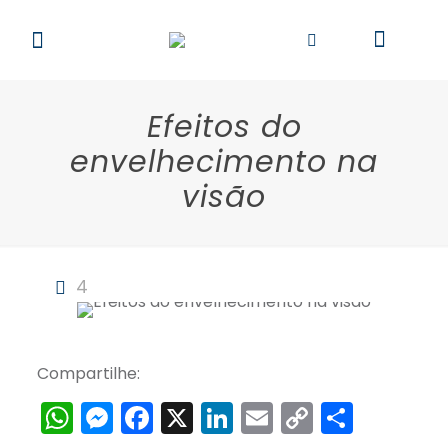
Efeitos do
envelhecimento na
visão
4
Compartilhe:
WhatsApp
Messenger
Facebook
X
LinkedIn
Email
Copy
Share