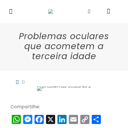
Problemas oculares
que acometem a
terceira idade
0
Compartilhe:
WhatsApp
Messenger
Facebook
X
LinkedIn
Email
Copy
Share