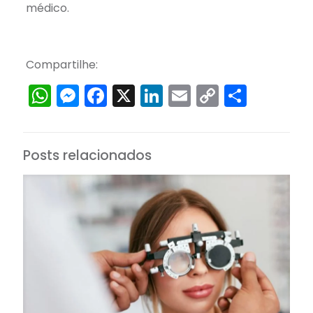
médico.
Compartilhe:
WhatsApp
Messenger
Facebook
X
LinkedIn
Email
Copy
Share
Link
Posts relacionados