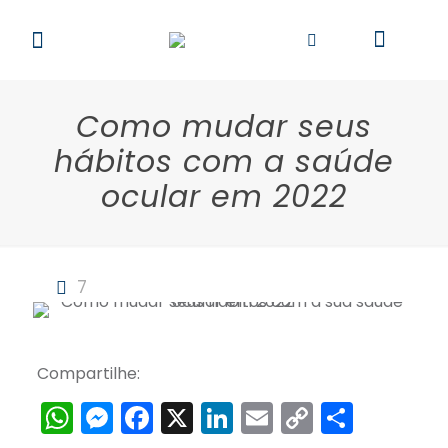
Como mudar seus
hábitos com a saúde
ocular em 2022
7
Compartilhe:
WhatsApp
Messenger
Facebook
X
LinkedIn
Email
Copy
Share