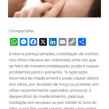
Compartilhe:
WhatsApp
Messenger
Facebook
X
LinkedIn
Email
Copy
Share
Link
Embora pareça simples, a instilação de colírios
nos olhos merece ser orientada, uma vez que,
se feita de maneira inadequada, poderá causar
problemas para o paciente. “A aplicação
incorreta do medicamento pode causar danos
aos olhos, por excesso de força ou pressão em
olhos recentemente operados; provocar o
desperdício do medicamento, pela sua
instilação em excesso ou por instilá-lo fora do
olho; e por fim, pode causar, ainda, uma maior