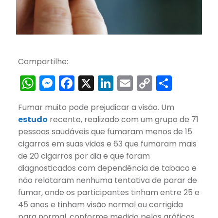
Compartilhe:
WhatsApp
Messenger
Facebook
X
LinkedIn
Email
Copy
Share
Link
Fumar muito pode prejudicar a visão. Um
estudo
recente, realizado com um grupo de 71
pessoas saudáveis ​​que fumaram menos de 15
cigarros em suas vidas e 63 que fumaram mais
de 20 cigarros por dia e que foram
diagnosticados com dependência de tabaco e
não relataram nenhuma tentativa de parar de
fumar, onde os participantes tinham entre 25 e
45 anos e tinham visão normal ou corrigida
para normal, conforme medido pelos gráficos