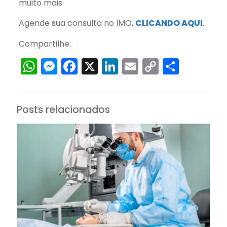
muito mais.
Agende sua consulta no IMO,
CLICANDO AQUI
.
Compartilhe:
WhatsApp
Messenger
Facebook
X
LinkedIn
Email
Copy
Share
Link
Posts relacionados