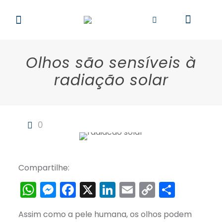
Olhos são sensíveis à
radiação solar
0
Compartilhe:
WhatsApp
Messenger
Facebook
X
LinkedIn
Email
Copy
Share
Link
Assim como a pele humana, os olhos podem