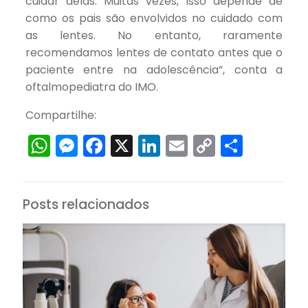
cuidar delas. Muitas vezes, isso depende de
como os pais são envolvidos no cuidado com
as lentes. No entanto, raramente
recomendamos lentes de contato antes que o
paciente entre na adolescência”, conta a
oftalmopediatra do IMO.
Compartilhe:
WhatsApp
Messenger
Facebook
X
LinkedIn
Email
Copy
Share
Link
Posts relacionados