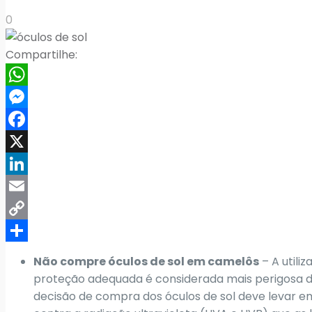
0
Compartilhe:
WhatsApp
Messenger
Facebook
X
LinkedIn
Email
Copy
Link
Share
Não compre óculos de sol em camelôs
– A utili
proteção adequada é considerada mais perigosa do
decisão de compra dos óculos de sol deve levar e