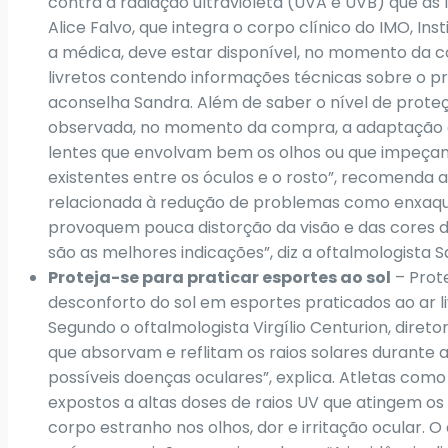
contra a radiação ultravioleta (UVA e UVB) que as 
Alice Falvo, que integra o corpo clínico do IMO, In
a médica, deve estar disponível, no momento da c
livretos contendo informações técnicas sobre o pr
aconselha Sandra. Além de saber o nível de prote
observada, no momento da compra, a adaptação do
lentes que envolvam bem os olhos ou que impeçam
existentes entre os óculos e o rosto”, recomenda 
relacionada à redução de problemas como enxaque
provoquem pouca distorção da visão e das cores 
são as melhores indicações”, diz a oftalmologista S
Proteja-se para praticar esportes ao sol
– Prote
desconforto do sol em esportes praticados ao ar li
Segundo o oftalmologista Virgílio Centurion, diret
que absorvam e reflitam os raios solares durante
possíveis doenças oculares”, explica. Atletas como
expostos a altas doses de raios UV que atingem os 
corpo estranho nos olhos, dor e irritação ocular.