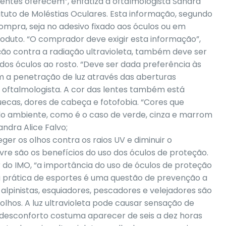
lentes oferecem”, enfatiza a oftalmologista Sandra
stituto de Moléstias Oculares. Esta informação, segundo
ompra, seja no adesivo fixado aos óculos ou em
oduto. “O comprador deve exigir esta informação”,
ção contra a radiação ultravioleta, também deve ser
s óculos ao rosto. “Deve ser dada preferência às
 a penetração de luz através das aberturas
a oftalmologista. A cor das lentes também está
cas, dores de cabeça e fotofobia. “Cores que
do ambiente, como é o caso de verde, cinza e marrom
andra Alice Falvo;
ger os olhos contra os raios UV e diminuir o
vre são os benefícios do uso dos óculos de proteção.
or do IMO, “a importância do uso de óculos de proteção
 a prática de esportes é uma questão de prevenção a
 alpinistas, esquiadores, pescadores e velejadores são
olhos. A luz ultravioleta pode causar sensação de
 O desconforto costuma aparecer de seis a dez horas